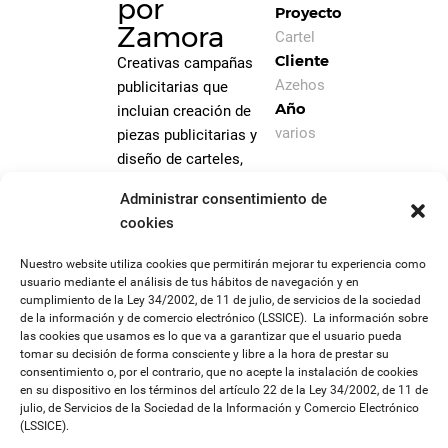
por
Proyecto
Zamora
Cartel
Cliente
Creativas campañas
Azehos
publicitarias que
Año
incluian creación de
varios
piezas publicitarias y
diseño de carteles,
programas y papeletas
Administrar consentimiento de
para el concurso de
cookies
tapas “De Tapas por
Zamora”.
Nuestro website utiliza cookies que permitirán mejorar tu experiencia como
usuario mediante el análisis de tus hábitos de navegación y en
Cliente: Azehos,
cumplimiento de la Ley 34/2002, de 11 de julio, de servicios de la sociedad
Asociación zamorana
de la información y de comercio electrónico (LSSICE). La información sobre
las cookies que usamos es lo que va a garantizar que el usuario pueda
de empresarios de
tomar su decisión de forma consciente y libre a la hora de prestar su
hostelería.
consentimiento o, por el contrario, que no acepte la instalación de cookies
en su dispositivo en los términos del artículo 22 de la Ley 34/2002, de 11 de
julio, de Servicios de la Sociedad de la Información y Comercio Electrónico
(LSSICE).