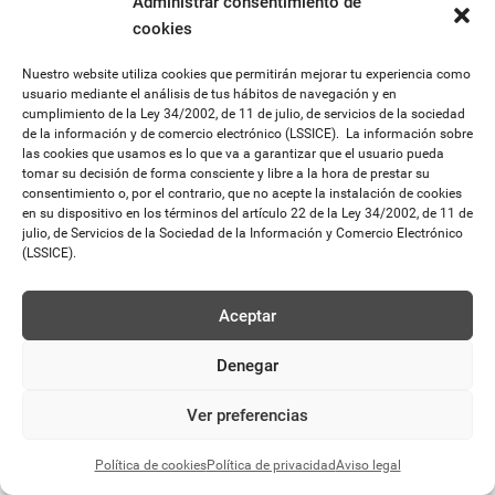
Administrar consentimiento de
se celebra cada año en
diseño/publicidad
cookies
una población distinta
Cliente
de la Provincia de
Diputación de Zamora
Nuestro website utiliza cookies que permitirán mejorar tu experiencia como
Zamora y se elige una
Año
usuario mediante el análisis de tus hábitos de navegación y en
imagen representativa
cumplimiento de la Ley 34/2002, de 11 de julio, de servicios de la sociedad
varios
de la información y de comercio electrónico (LSSICE). La información sobre
de dicha población.
las cookies que usamos es lo que va a garantizar que el usuario pueda
tomar su decisión de forma consciente y libre a la hora de prestar su
consentimiento o, por el contrario, que no acepte la instalación de cookies
en su dispositivo en los términos del artículo 22 de la Ley 34/2002, de 11 de
julio, de Servicios de la Sociedad de la Información y Comercio Electrónico
(LSSICE).
Política de privacidad
Aviso legal
Política de cookies
Declaración de accesibilidad
Identificación del prestador
Aceptar
Denegar
Ver preferencias
Política de cookies
Política de privacidad
Aviso legal