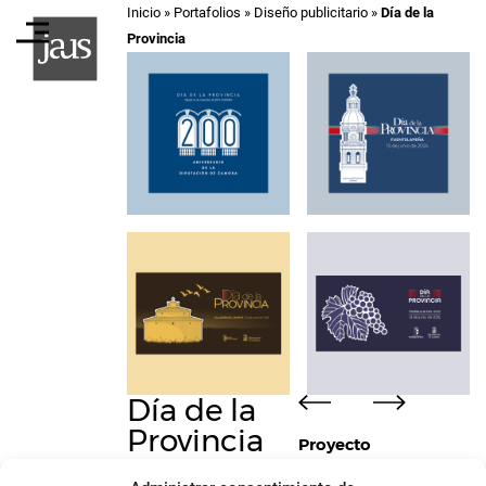
Inicio
»
Portafolios
»
Diseño publicitario
»
Día de la
Provincia
Día de la
Provincia
Proyecto
El “Día de la Provincia”
Campaña integral de