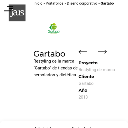
Inicio
»
Portafolios
»
Diseño corporativo
»
Gartabo
Gartabo
Restyling de la marca
Proyecto
“Gartabo” de tiendas de
Restyling de marca
herbolarios y dietética.
Cliente
Gartabo
Año
2013