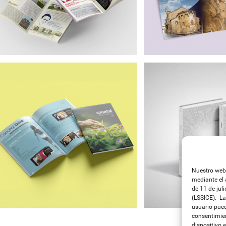
Nuestro webs
mediante el 
de 11 de jul
(LSSICE). La
usuario pued
consentimien
dispositivo e