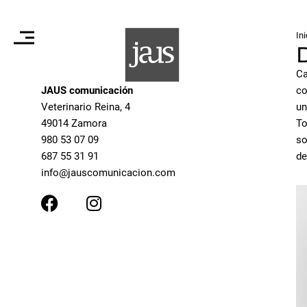
Ini
D
Ca
JAUS comunicación
co
Veterinario Reina, 4
un
49014 Zamora
To
980 53 07 09
so
687 55 31 91
de
moc.noicacinumocsuaj@ofni